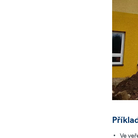
Příkla
Ve veř