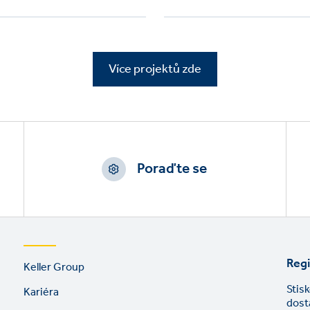
Více projektů zde
Poraďte se
Footer
Regi
Keller Group
links
Stis
Kariéra
dost