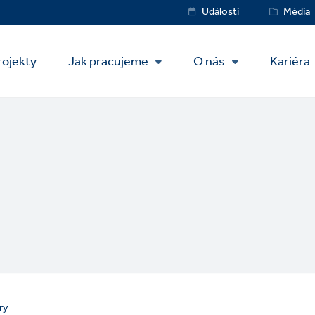
Service
Události
Média
Menu
rojekty
Jak pracujeme
O nás
Kariéra
ry