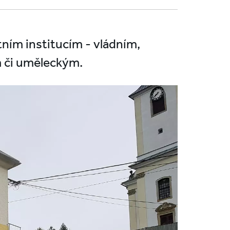
tním institucím - vládním,
 či uměleckým.