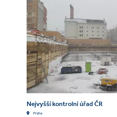
Ochrana životního prost
Podzemní těsnicí stěny
Obor stavebnictví
Veřejný / státní
Dopra
Technologie
Štětovnice
Nejvyšší kontrolní úřad ČR
Location
Praha