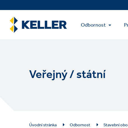
Skip
to
main
Main
content
Odbornost
P
Menu
Veřejný / státní
Breadcrumb
Úvodní stránka
Odbornost
Stavební obo