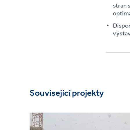
stran 
optimá
Dispo
výstav
Související projekty
Project
image
Geotechnické řešení