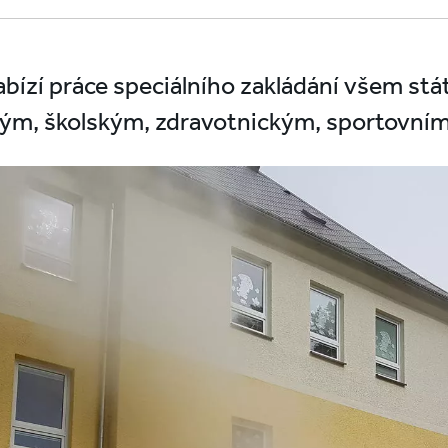
nabízí práce speciálního zakládání všem stá
ým, školským, zdravotnickým, sportovním