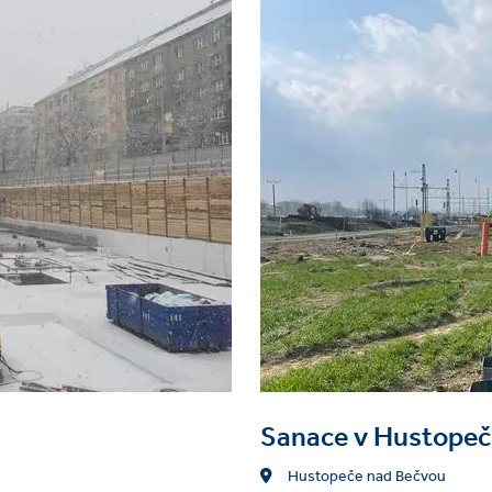
ředí
vní
Sanace v Hustopeč
Location
Hustopeče nad Bečvou