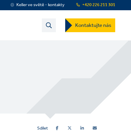
Keller ve světě - kontakty
+420 226 211 301
Contact
Kontaktujte nás
US
Dropdown
Menu
Sdílet