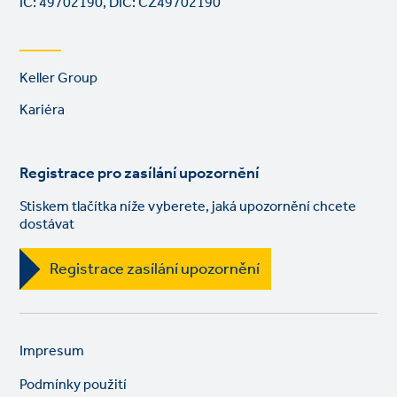
IČ: 49702190, DIČ: CZ49702190
Footer
Keller Group
links
Kariéra
Registrace pro zasílání upozornění
Stiskem tlačítka níže vyberete, jaká upozornění chcete
dostávat
Registrace zasílání upozornění
Legal
So
Impresum
links
lin
Podmínky použití