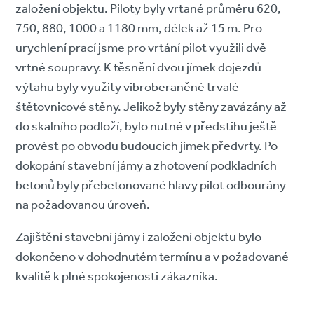
založení objektu. Piloty byly vrtané průměru 620,
750, 880, 1000 a 1180 mm, délek až 15 m. Pro
urychlení prací jsme pro vrtání pilot využili dvě
vrtné soupravy. K těsnění dvou jímek dojezdů
výtahu byly využity vibroberaněné trvalé
štětovnicové stěny. Jelikož byly stěny zavázány až
do skalního podloží, bylo nutné v předstihu ještě
provést po obvodu budoucích jímek předvrty. Po
dokopání stavební jámy a zhotovení podkladních
betonů byly přebetonované hlavy pilot odbourány
na požadovanou úroveň.
Zajištění stavební jámy i založení objektu bylo
dokončeno v dohodnutém termínu a v požadované
kvalitě k plné spokojenosti zákazníka.