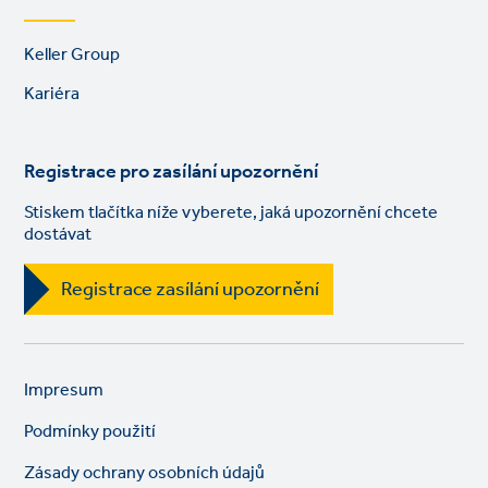
Footer
Keller Group
links
Kariéra
Registrace pro zasílání upozornění
Stiskem tlačítka níže vyberete, jaká upozornění chcete
dostávat
Registrace zasílání upozornění
Legal
So
Impresum
links
lin
Podmínky použití
Zásady ochrany osobních údajů