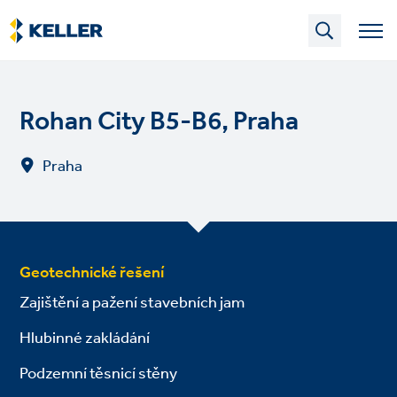
Skip
to
main
content
Rohan City B5-B6, Praha
Praha
Geotechnické řešení
Zajištění a pažení stavebních jam
Hlubinné zakládání
Podzemní těsnicí stěny