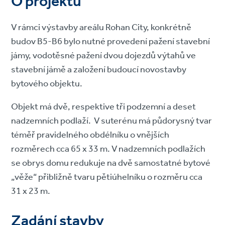
O projektu
V rámci výstavby areálu Rohan City, konkrétně
budov B5-B6 bylo nutné provedení pažení stavební
jámy, vodotěsné pažení dvou dojezdů výtahů ve
stavební jámě a založení budoucí novostavby
bytového objektu.
Objekt má dvě, respektive tři podzemní a deset
nadzemních podlaží. V suterénu má půdorysný tvar
téměř pravidelného obdélníku o vnějších
rozměrech cca 65 x 33 m. V nadzemních podlažích
se obrys domu redukuje na dvě samostatné bytové
„věže“ přibližně tvaru pětiúhelníku o rozměru cca
31 x 23 m.
Zadání stavby