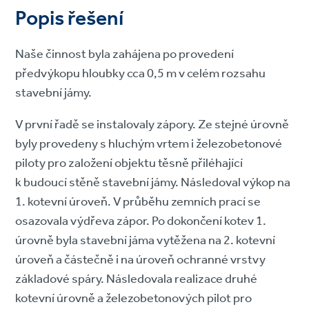
Popis řešení
Naše činnost byla zahájena po provedení
předvýkopu hloubky cca 0,5 m v celém rozsahu
stavební jámy.
V první řadě se instalovaly zápory. Ze stejné úrovně
byly provedeny s hluchým vrtem i železobetonové
piloty pro založení objektu těsně přiléhající
k budoucí stěně stavební jámy. Následoval výkop na
1. kotevní úroveň. V průběhu zemních prací se
osazovala výdřeva zápor. Po dokončení kotev 1.
úrovně byla stavební jáma vytěžena na 2. kotevní
úroveň a částečně i na úroveň ochranné vrstvy
základové spáry. Následovala realizace druhé
kotevní úrovně a železobetonových pilot pro