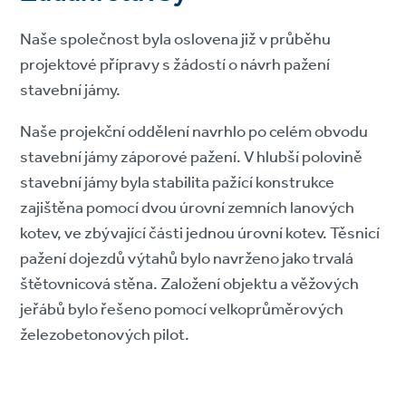
Naše společnost byla oslovena již v průběhu
projektové přípravy s žádostí o návrh pažení
stavební jámy.
Naše projekční oddělení navrhlo po celém obvodu
stavební jámy záporové pažení. V hlubší polovině
stavební jámy byla stabilita pažící konstrukce
zajištěna pomocí dvou úrovní zemních lanových
kotev, ve zbývající části jednou úrovní kotev. Těsnicí
pažení dojezdů výtahů bylo navrženo jako trvalá
štětovnicová stěna. Založení objektu a věžových
jeřábů bylo řešeno pomocí velkoprůměrových
železobetonových pilot.