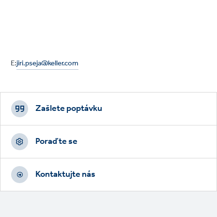
E:
jiri.pseja@keller.com
Footer
CTAs
Zašlete poptávku
Poraďte se
Kontaktujte nás