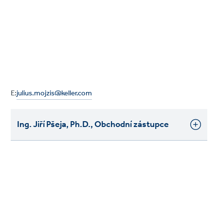
E:
julius.mojzis@keller.com
Ing. Jiří Pšeja, Ph.D., Obchodní zástupce