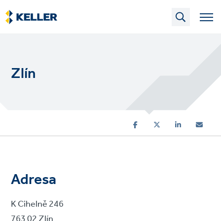
Skip
to
main
content
Zlín
Adresa
K Cihelně 246
763 02 Zlín