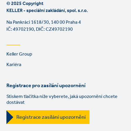
© 2025 Copyright
KELLER - speciální zakládání, spol. s.r.o.
Na Pankráci 1618/30, 140 00 Praha 4
IČ: 49702190, DIČ: CZ49702190
Footer
Keller Group
links
Kariéra
Registrace pro zasílání upozornění
Stiskem tlačítka níže vyberete, jaká upozornění chcete
dostávat
Registrace zasílání upozornění